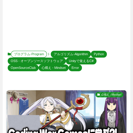
プログラム-Program
アルゴリズム-Algorithm
Python
OSS - オープンソースソフトウェア
Unityで覚えるC#
OpenSourceClub
心構え - Mindset
Error
心構え - Mindset