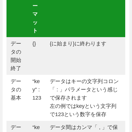
ー
マ
ッ
ト
デー
{}
{に始まり}に終わります
タの
開始
終了
デー
“ke
データはキーの文字列コロン
タの
y” :
「 : 」パラメータという感じ
基本
123
で保存されます
左の例ではkeyという文字列
で123という数字を保存
デー
“ke
データ間はカンマ「 , 」で保