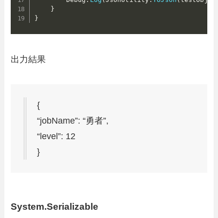
}
}
出力結果
{
“jobName”: “勇者”,
“level”: 12
}
System.Serializable