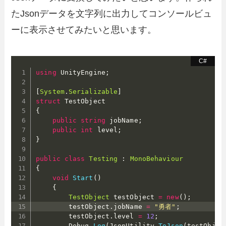
たJsonデータを文字列に出力してコンソールビュ
ーに表示させてみたいと思います。
using
 UnityEngine
;
[
System
.
Serializable
]
struct
{
public
string
 jobName
;
public
int
 level
;
}
public
class
Testing
:
MonoBehaviour
{
void
Start
(
)
{
TestObject
 testObject 
=
new
(
)
;
        testObject
.
jobName 
=
"勇者"
;
        testObject
.
level 
=
12
;
        Debug
.
Log
(
JsonUtility
.
ToJson
(
testObjec