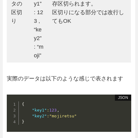
タの
y1”
存区切られます。
区切
: 12
区切りになる部分では改行し
り
3 ,
てもOK
“ke
y2”
: “m
oji”
実際のデータは以下のような感じで表されます
{
"key1"
:
123
,
"key2"
:
"mojiretsu"
}