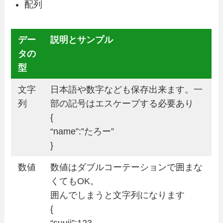
配列
デー
説明とサンプル
タの
型
文字
日本語や数字なども保存出来ます。一
列
部の記号はエスケープする必要あり
{
“name”:”たろー”
}
数値
数値はダブルコーテーションで囲まな
くてもOK。
囲んでしまうと文字列になります
{
“suuji”:123