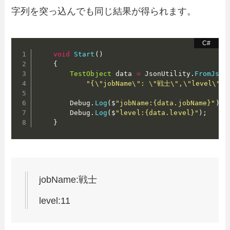
字列を突っ込んでも同じ結果が得られます。
void
Start
(
)
{
TestObject
 data 
=
 JsonUtility
.
FromJson
"{\"jobName\": \"戦士\",\"level\": 
        Debug
.
Log
(
$
"jobName:{data.jobName}"
)
;
        Debug
.
Log
(
$
"level:{data.level}"
)
;
}
jobName:戦士
level:11