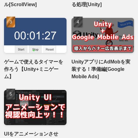
ル[ScrollView]
る処理[Unity]
ゲームで使えるタイマーを
UnityアプリにAdMobを実
作ろう【Unity+ミニゲー
装する！準備編[Google
ム】
Mobile Ads]
UIをアニメーションさせ