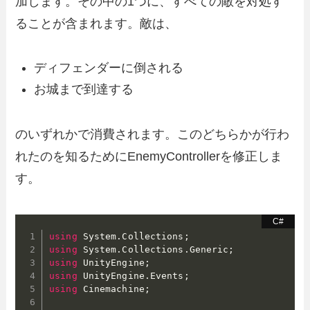
加します。その中の1つに、すべての敵を対処す
ることが含まれます。敵は、
ディフェンダーに倒される
お城まで到達する
のいずれかで消費されます。このどちらかが行わ
れたのを知るためにEnemyControllerを修正しま
す。
using
 System
.
Collections
;
using
 System
.
Collections
.
Generic
;
using
 UnityEngine
;
using
 UnityEngine
.
Events
;
using
 Cinemachine
;