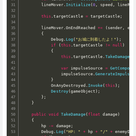
        lineMover
.
Initialize
(
0
,
 speed
,
 lineRen
this
.
targetCastle 
=
 targetCastle
;
        lineMover
.
OnEndReached 
+=
(
sender
,
 e
)
{
            Debug
.
Log
(
"お城に到着したよ！"
)
;
if
(
this
.
targetCastle 
!=
null
)
{
this
.
targetCastle
.
TakeDamage
(
p
var
 impulseSource 
=
GetCompone
                impulseSource
.
GenerateImpulse
(
}
            OnAnyDestroyed
.
Invoke
(
this
)
;
Destroy
(
gameObject
)
;
}
;
}
public
void
TakeDamage
(
float
 damage
)
{
        hp 
-=
 damage
;
        Debug
.
Log
(
"HP: "
+
 hp 
+
"/"
+
 enemyDat