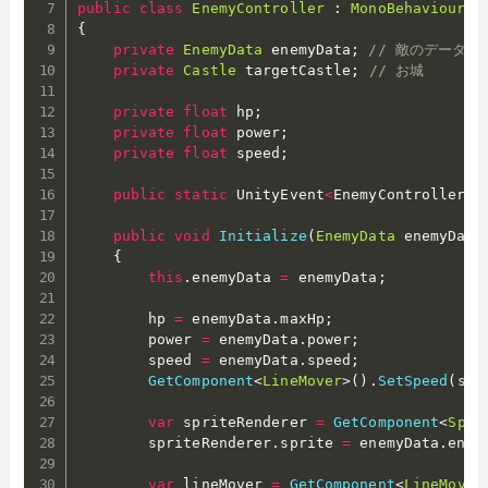
public
class
EnemyController
:
MonoBehaviour
{
private
EnemyData
 enemyData
;
// 敵のデータ
private
Castle
 targetCastle
;
// お城
private
float
 hp
;
private
float
 power
;
private
float
 speed
;
public
static
 UnityEvent
<
EnemyController
>
 
public
void
Initialize
(
EnemyData
 enemyData
{
this
.
enemyData 
=
 enemyData
;
        hp 
=
 enemyData
.
maxHp
;
        power 
=
 enemyData
.
power
;
        speed 
=
 enemyData
.
speed
;
GetComponent
<
LineMover
>
(
)
.
SetSpeed
(
spe
var
 spriteRenderer 
=
GetComponent
<
Spri
        spriteRenderer
.
sprite 
=
 enemyData
.
enem
var
 lineMover 
=
GetComponent
<
LineMover