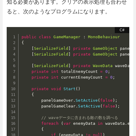
知る必要があります。クリアの表示処理も合わせ
ると、次のようなプログラムになります。
public
class
GameManager
:
MonoBehaviour
{
[
SerializeField
]
private
GameObject
 panelG
[
SerializeField
]
private
GameObject
 panelG
[
SerializeField
]
private
WaveData
 waveData
private
int
 totalEnemyCount 
=
0
;
private
int
 currentEnemyCount 
=
0
;
private
void
Start
(
)
{
        panelGameOver
.
SetActive
(
false
)
;
        panelGameClear
.
SetActive
(
false
)
;
// waveデータに含まれる敵の数を調べる
foreach
(
var
 enemyData 
in
 waveData
.
ene
{
if
(
enemyData 
!=
null
)