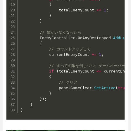
{
                totalEnemyCount 
+=
1
;
}
}
// 敵がいなくなったら
        EnemyController
.
OnAnyDestroyed
.
AddList
{
// カウントアップして
            currentEnemyCount 
+=
1
;
// すべての敵を倒しつつ、ゲームオーバーに
if
(
totalEnemyCount 
<=
 currentEnem
{
// クリア
                panelGameClear
.
SetActive
(
true
)
}
}
)
;
}
}