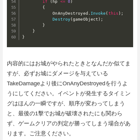
if
(
hp 
<=
0
)
{
            OnAnyDestroyed
.
Invoke
(
this
)
;
Destroy
(
gameObject
)
;
}
}
}
内容的にはお城がやられたときとなんだか似てま
すが、必ずお城にダメージを与えている
TakeDamageより後にOnAnyDestroyedを行うよ
うにしてください。イベントが発生するタイミン
グはほんの一瞬ですが、順序が変わってしまう
と、最後の1擊でお城が破壊されたにも関わら
ず、ゲームクリアの判定が勝ってしまう場合があ
ります。ご注意ください。