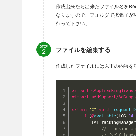
作成出来たら出来たファイル名をReq
なりますので、フォルダで拡張子が
行って下さい。
STEP
ファイルを編集する
作成したファイルには以下の内容を
#
import
 <AppTrackingTransp
#
import
 <AdSupport/AdSuppo
extern
"C"
void
_requestID
if
(
@
available
(
iOS 
14.
[
ATTrackingManager
// Tracking au
// [self loadA