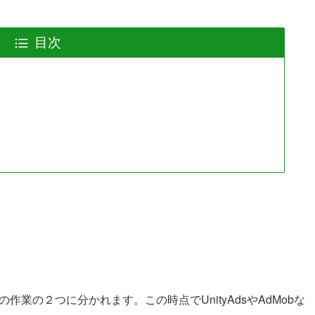
目次
での作業の２つに分かれます。この時点でUnityAdsやAdMobな