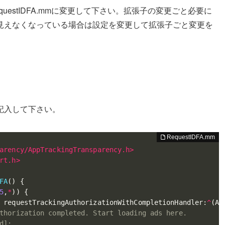
uestIDFA.mmに変更して下さい。拡張子の変更ごと必要に
見えなくなっている場合は設定を変更して拡張子ごと変更を
記入して下さい。
arency/AppTrackingTransparency.h>
rt.h>
FA
(
)
{
5
,
*
)
)
{
 requestTrackingAuthorizationWithCompletionHandler
:
^
(
AT
thorization completed. Start loading ads here.
d];