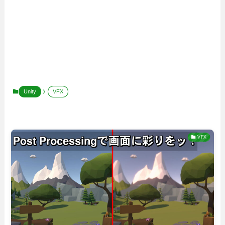
Unity
VFX
VFX