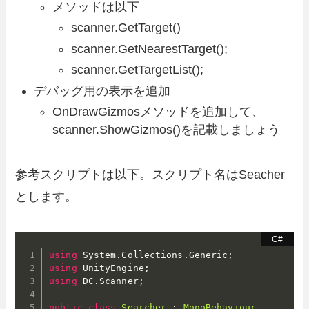
メソッドは以下
scanner.GetTarget()
scanner.GetNearestTarget();
scanner.GetTargetList();
デバッグ用の表示を追加
OnDrawGizmosメソッドを追加して、
scanner.ShowGizmos()を記載しましょう
参考スクリプトは以下。スクリプト名はSeacher
とします。
using
 System
.
Collections
.
Generic
;
using
 UnityEngine
;
using
 DC
.
Scanner
;
public
class
Searcher
:
MonoBehaviour