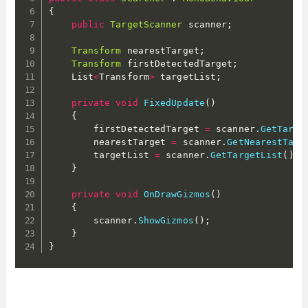
{
public
TargetScanner
 scanner
;
Transform
 nearestTarget
;
Transform
 firstDetectedTarget
;
    List
<
Transform
>
 targetList
;
private
void
FixedUpdate
(
)
{
        firstDetectedTarget 
=
 scanner
.
GetTarge
        nearestTarget 
=
 scanner
.
GetNearestTarg
        targetList 
=
 scanner
.
GetTargetList
(
)
;
}
private
void
OnDrawGizmos
(
)
{
        scanner
.
ShowGizmos
(
)
;
}
}