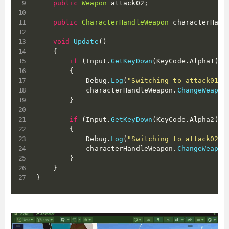
public
Weapon
 attack02
;
public
CharacterHandleWeapon
 characterHand
void
Update
(
)
{
if
(
Input
.
GetKeyDown
(
KeyCode
.
Alpha1
)
)
{
            Debug
.
Log
(
"Switching to attack01"
)
            characterHandleWeapon
.
ChangeWeapon
}
if
(
Input
.
GetKeyDown
(
KeyCode
.
Alpha2
)
)
{
            Debug
.
Log
(
"Switching to attack02"
)
            characterHandleWeapon
.
ChangeWeapon
}
}
}