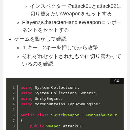
インスペクターでattack01とattack02に
切り替えたいWeaponをセットする
PlayerのCharacterHandleWeaponコンポー
ネントをセットする
ゲームを動かして確認
１キー、2キーを押してから攻撃
それぞれセットされたものに切り替わって
いるのを確認
using
 System
.
Collections
;
using
 System
.
Collections
.
Generic
;
using
 UnityEngine
;
using
 MoreMountains
.
TopDownEngine
;
public
class
SwitchWeapon
:
MonoBehaviour
{
public
Weapon
 attack01
;