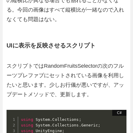
の縦横比が異なる場合でも崩れることがなくな
る。今回の画像はすべて縦横比が一緒なので入れ
なくても問題はない。
UIに表示を反映させるスクリプト
スクリプトではRandomFruitsSelectorの次のフル
ーツプレファブにセットされている画像を利用し
たいと思います。少しお行儀が悪いですが、アッ
プデートメソッドで、更新します。
using
 System
.
Collections
;
using
 System
.
Collections
.
Generic
;
using
 UnityEngine
;