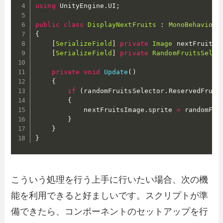
using
 UnityEngine
.
UI
;
public
class
DisplayNextFruits
:
MonoBehaviour
{
[
SerializeField
]
private
Image
 nextFruitsI
[
SerializeField
]
private
RandomFruitsSelec
private
void
Update
(
)
{
if
(
randomFruitsSelector
.
ReservedFruit
{
            nextFruitsImage
.
sprite 
=
 randomFru
}
}
}
こういう処理を行う上手に行いたい場合、次の機
能を利用できると好ましいです。スクリプトが準
備できたら、コンポーネントのセットアップを行