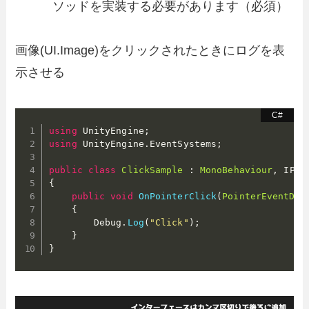
ソッドを実装する必要があります（必須）
画像(UI.Image)をクリックされたときにログを表
示させる
using
 UnityEngine
;
using
 UnityEngine
.
EventSystems
;
public
class
ClickSample
:
MonoBehaviour
,
{
public
void
OnPointerClick
(
PointerEventDat
{
        Debug
.
Log
(
"Click"
)
;
}
}