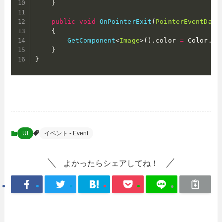
}
public
void
OnPointerExit
(
PointerEventData
{
GetComponent
<
Image
>
(
)
.
color 
=
 Color
.
wh
}
}
UI
イベント - Event
よかったらシェアしてね！