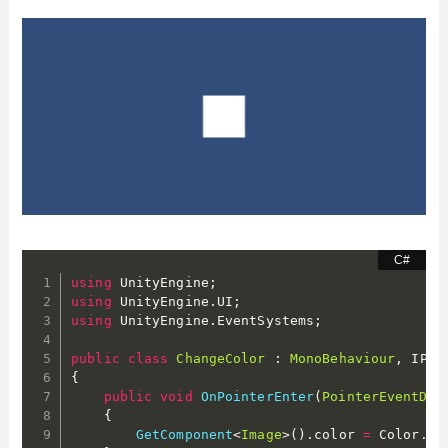
using
 UnityEngine
;
using
 UnityEngine
.
UI
;
using
 UnityEngine
.
EventSystems
;
public
class
ChangeColor
:
MonoBehaviour
,
 IPoi
{
public
void
OnPointerEnter
(
PointerEventDat
{
GetComponent
<
Image
>
(
)
.
color 
=
 Color
.
re