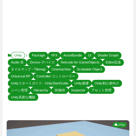
Unity
Package
VFX
AssetBundle
UI
Shader Graph
Audio-音
Device-デバイス
Netcode for GameObjects
Editor拡張
タイルマップ - Tilemap
Cinemachine
Scriptable Object
Universal RP
Controller-コントローラー
Unityスタートガイド - UnityStartGuide
Unity基礎
Unity初心者向け
シーン管理
Hierarchy
3D操作
Inspector
アセット管理
Unity高度な機能
Unity